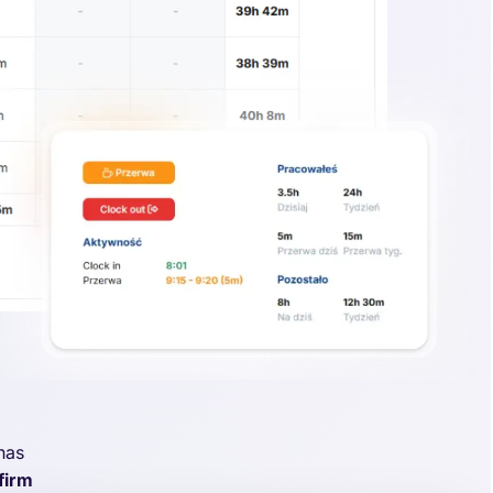
nas
firm