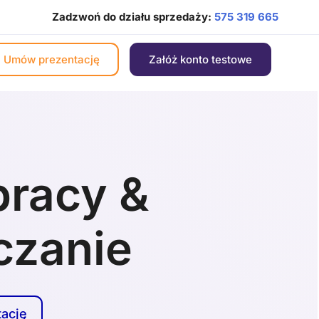
Zadzwoń do działu sprzedaży:
575 319 665
Umów prezentację
Załóż konto testowe
pracy &
iczanie
ację