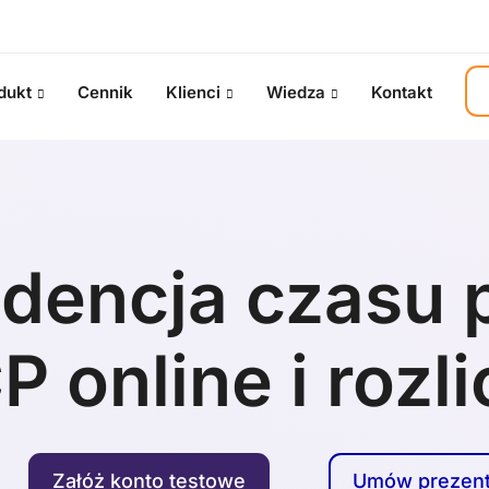
dukt
Cennik
Klienci
Wiedza
Kontakt
dencja czasu 
P online i rozl
Załóż konto testowe
Umów prezent