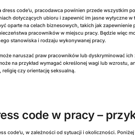
dress code’u, pracodawca powinien przede wszystkim p
ch dotyczących ubioru i zapewnić im jasne wytyczne w tej
ć oparte na celach biznesowych, takich jak zapewnienie 
pieczeństwa pracowników w miejscu pracy. Będzie więc m
ego stanowiska i rodzaju wykonywanej pracy.
może naruszać praw pracowników lub dyskryminować ich 
może na przykład wymagać określonej wagi lub wzrostu, a
 religię czy orientację seksualną.
ess code w pracy – przy
ess code’u, w zależności od sytuacji i okoliczności. Poniżej