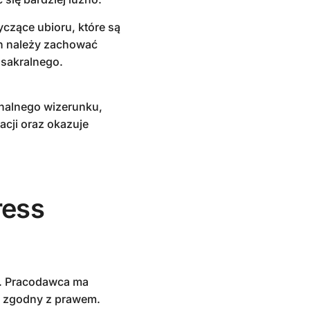
yczące ubioru, które są
ch należy zachować
 sakralnego.
nalnego wizerunku,
cji oraz okazuje
ress
o. Pracodawca ma
b zgodny z prawem.