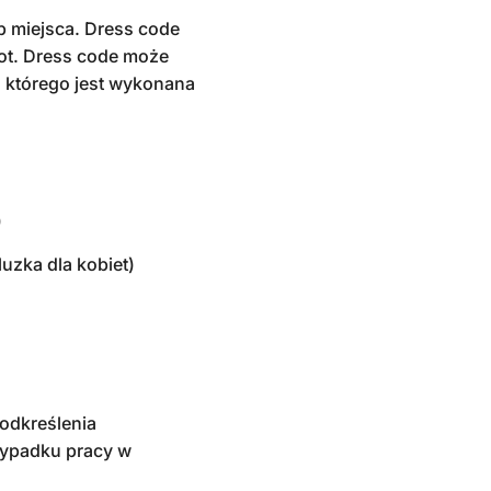
ub miejsca. Dress code
ot. Dress code może
 z którego jest wykonana
)
uzka dla kobiet)
odkreślenia
rzypadku pracy w