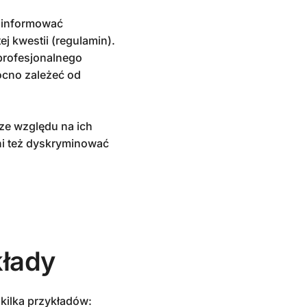
oinformować
 kwestii (regulamin).
profesjonalnego
ocno zależeć od
ze względu na ich
ni też dyskryminować
kłady
 kilka przykładów: