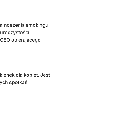
on noszenia smokingu
 uroczystości
 CEO obierajacego
ienek dla kobiet. Jest
nych spotkań