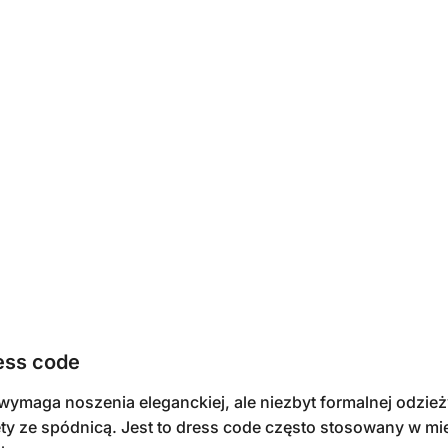
ess code
wymaga noszenia eleganckiej, ale niezbyt formalnej odzieży,
ety ze spódnicą. Jest to dress code często stosowany w mi