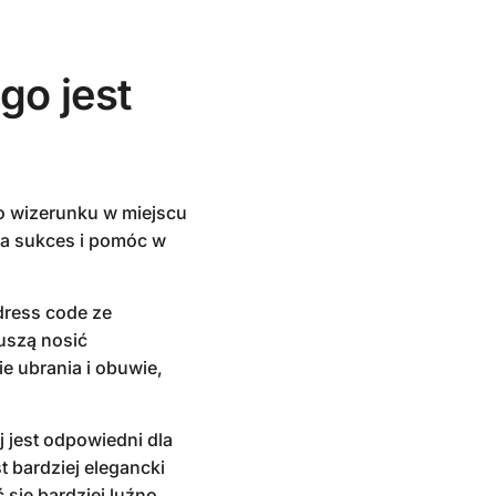
go jest
o wizerunku w miejscu
na sukces i pomóc w
dress code ze
uszą nosić
e ubrania i obuwie,
j jest odpowiedni dla
t bardziej elegancki
się bardziej luźno.