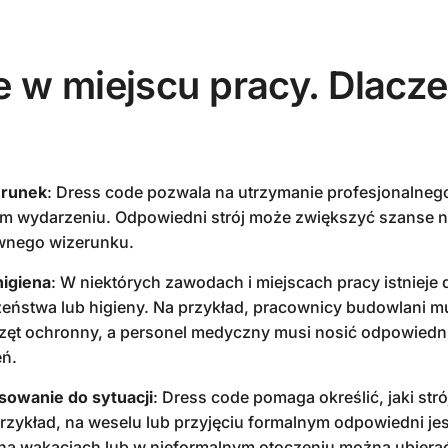
 w miejscu pracy. Dlacze
erunek
: Dress code pozwala na utrzymanie profesjonalneg
ym wydarzeniu. Odpowiedni strój może zwiększyć szanse 
wnego wizerunku.
higiena
: W niektórych zawodach i miejscach pracy istnieje 
ństwa lub higieny. Na przykład, pracownicy budowlani m
rzęt ochronny, a personel medyczny musi nosić odpowiedni
eń.
owanie do sytuacji
: Dress code pomaga określić, jaki stró
przykład, na weselu lub przyjęciu formalnym odpowiedni jes
 na wakacjach lub w nieformalnym otoczeniu można ubierać 