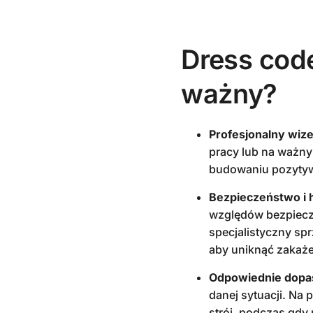
Dress code
ważny?
Profesjonalny wiz
pracy lub na ważn
budowaniu pozyty
Bezpieczeństwo i 
względów bezpiecze
specjalistyczny sp
aby uniknąć zakaż
Odpowiednie dopas
danej sytuacji. Na 
strój, podczas gdy