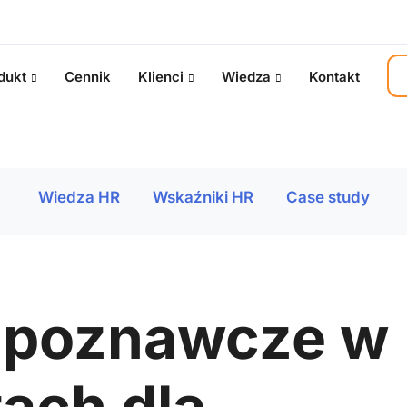
dukt
Cennik
Klienci
Wiedza
Kontakt
Wiedza HR
Wskaźniki HR
Case study
 poznawcze w
tach dla