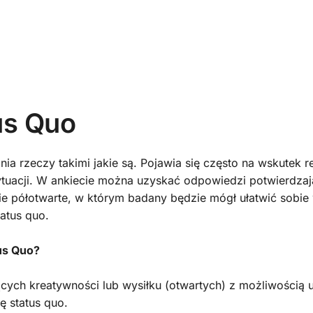
us Quo
a rzeczy takimi jakie są. Pojawia się często na wskutek r
uacji. W ankiecie można uzyskać odpowiedzi potwierdzają
ie półotwarte, w którym badany będzie mógł ułatwić sobie 
atus quo.
tus Quo?
cych kreatywności lub wysiłku (otwartych) z możliwością 
ę status quo.