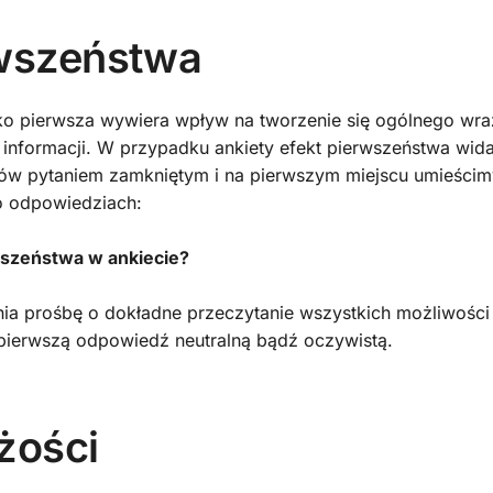
rwszeństwa
ko pierwsza wywiera wpływ na tworzenie się ogólnego wraż
h informacji. W przypadku ankiety efekt pierwszeństwa wid
ów pytaniem zamkniętym i na pierwszym miejscu umieścim
o odpowiedziach:
wszeństwa w ankiecie?
ania prośbę o dokładne przeczytanie wszystkich możliwośc
pierwszą odpowiedź neutralną bądź oczywistą.
żości