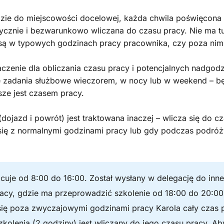
dzie do miejscowości docelowej, każda chwila poświęcon
ycznie i bezwarunkowo wliczana do czasu pracy. Nie ma tu
ą w typowych godzinach pracy pracownika, czy poza nimi
aczenie dla obliczania czasu pracy i potencjalnych nadgod
je zadania służbowe wieczorem, w nocy lub w weekend – b
sze jest czasem pracy.
ojazd i powrót) jest traktowana inaczej – wlicza się do c
ię z normalnymi godzinami pracy lub gdy podczas podróż
acuje od 8:00 do 16:00. Został wysłany w delegację do inn
racy, gdzie ma przeprowadzić szkolenie od 18:00 do 20:0
się poza zwyczajowymi godzinami pracy Karola cały czas
kolenia (2 godziny) jest wliczany do jego czasu pracy. Ab