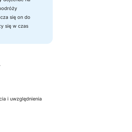
 podróży
cza się on do
zy się w czas
w
ia i uwzględnienia