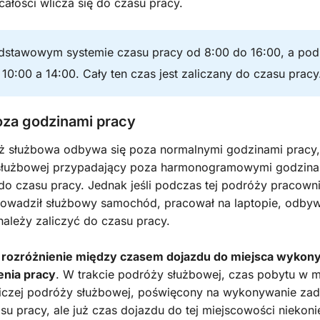
całości wlicza się do czasu pracy.
odstawowym systemie czasu pracy od 8:00 do 16:00, a po
10:00 a 14:00. Cały ten czas jest zaliczany do czasu pracy
oza godzinami pracy
służbowa odbywa się poza normalnymi godzinami pracy, s
służbowej przypadający poza harmonogramowymi godzinami
do czasu pracy. Jednak jeśli podczas tej podróży pracowni
rowadził służbowy samochód, pracował na laptopie, odby
należy zaliczyć do czasu pracy.
st rozróżnienie między czasem dojazdu do miejsca wykon
enia pracy
. W trakcie podróży służbowej, czas pobytu w 
iczej podróży służbowej, poświęcony na wykonywanie zad
u pracy, ale już czas dojazdu do tej miejscowości niekoni