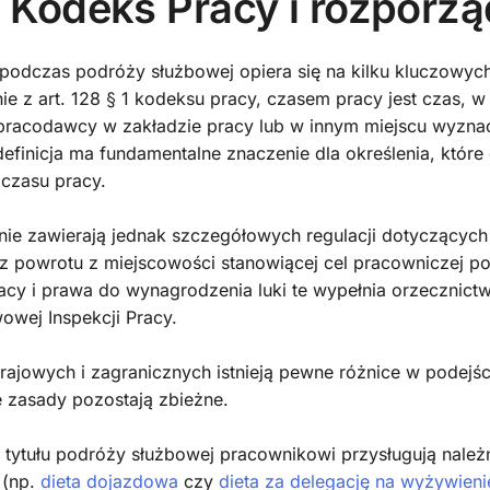
– Kodeks Pracy i rozporz
 podczas podróży służbowej opiera się na kilku kluczowyc
ie z art. 128 § 1 kodeksu pracy, czasem pracy jest czas, 
 pracodawcy w zakładzie pracy lub w innym miejscu wyzn
efinicja ma fundamentalne znaczenie dla określenia, któr
 czasu pracy.
nie zawierają jednak szczegółowych regulacji dotyczących
z powrotu z miejscowości stanowiącej cel pracowniczej p
pracy i prawa do wynagrodzenia luki te wypełnia orzeczni
wowej Inspekcji Pracy.
rajowych i zagranicznych istnieją pewne różnice w podejśc
 zasady pozostają zbieżne.
z tytułu podróży służbowej pracownikowi przysługują należ
 (np.
dieta dojazdowa
czy
dieta za delegację na wyżywieni