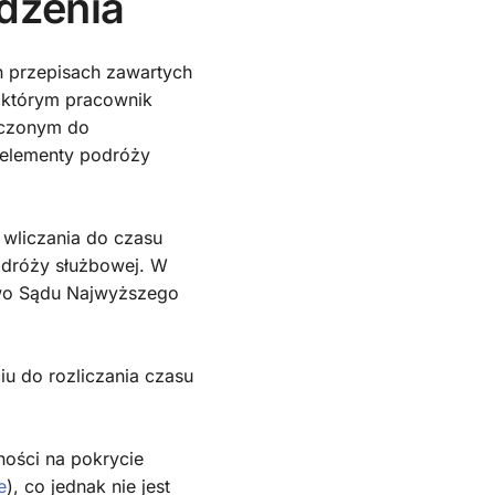
ądzenia
h przepisach zawartych
w którym pracownik
aczonym do
e elementy podróży
 wliczania do czasu
odróży służbowej. W
ctwo Sądu Najwyższego
iu do rozliczania czasu
ności na pokrycie
e
), co jednak nie jest