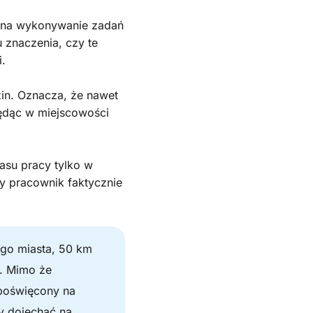
a na wykonywanie zadań
 znaczenia, czy te
.
zin. Oznacza, że nawet
ędąc w miejscowości
zasu pracy tylko w
y pracownik faktycznie
ego miasta, 50 km
0. Mimo że
 poświęcony na
y dojechać na