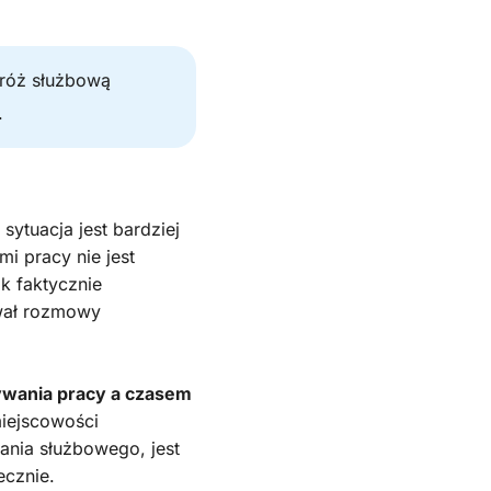
dróż służbową
.
ytuacja jest bardziej
 pracy nie jest
k faktycznie
wał rozmowy
ywania pracy a czasem
miejscowości
ania służbowego, jest
ecznie.