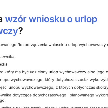
a
wzór wniosku o urlop
wczy
?
owanego Rozporządzenia wniosek o urlop wychowawczy m
acownika,
ecka,
na który ma być udzielony urlop wychowawczy albo jego c
rlopu wychowawczego, który dotychczas został wykorzyst
części urlopu wychowawczego, z których dotychczas skorz
ownika dotyczące dotychczasowego i planowanego wykorz
ego,
ownika o wykorzystaniu urlopu wychowawczego przez drug