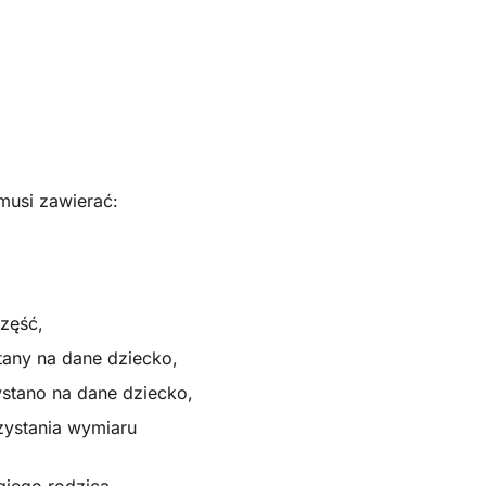
usi zawierać:
zęść,
any na dane dziecko,
ystano na dane dziecko,
ystania wymiaru
iego rodzica.