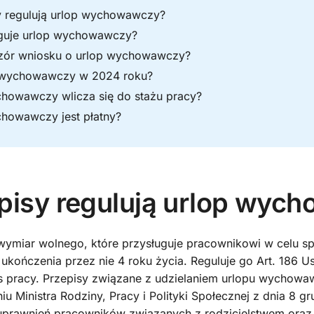
y regulują urlop wychowawczy?
guje urlop wychowawczy?
zór wniosku o urlop wychowawczy?
op wychowawczy w 2024 roku?
howawczy wlicza się do stażu pracy?
howawczy jest płatny?
episy regulują urlop wyc
ymiar wolnego, które przysługuje pracownikowi w celu sp
ukończenia przez nie 4 roku życia. Reguluje go Art. 186 U
s pracy. Przepisy związane z udzielaniem urlopu wychow
 Ministra Rodziny, Pracy i Polityki Społecznej z dnia 8 gr
prawnień pracowników związanych z rodzicielstwem ora