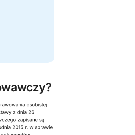
howawczy?
rawowania osobistej
stawy z dnia 26
awczego zapisane są
udnia 2015 r. w sprawie
z dokumentów