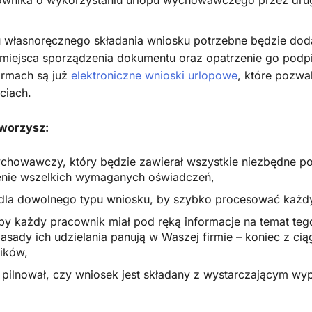
 własnoręcznego składania wniosku potrzebne będzie do
i miejsca sporządzenia dokumentu oraz opatrzenie go podp
irmach są już
elektroniczne wnioski urlopowe
, które pozwa
ciach.
worzysz:
chowawczy, który będzie zawierał wszystkie niezbędne po
enie wszelkich wymaganych oświadczeń,
 dla dowolnego typu wniosku, by szybko procesować każd
 by każdy pracownik miał pod ręką informacje na temat tego
 zasady ich udzielania panują w Waszej firmie – koniec z 
ików,
pilnował, czy wniosek jest składany z wystarczającym wy