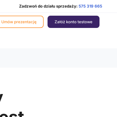
Zadzwoń do działu sprzedaży:
575 319 665
Umów prezentację
Załóż konto testowe
y
jest