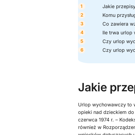
Jakie przepis
Komu przysłu
Co zawiera w
Ile trwa url
Czy urlop wyc
Czy urlop wyc
Jakie prz
Urlop wychowawczy to w
opieki nad dzieckiem do 
czerwca 1974 r. – Kodek
również w Rozporządzeniu
wniosków dotyczących u