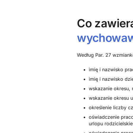
Co zawier
wychowa
Według Par. 27 wzmiank
imię i nazwisko pr
imię i nazwisko dzi
wskazanie okresu, 
wskazanie okresu u
określenie liczby 
oświadczenie prac
urlopu rodzicielski
oświadczenie prac