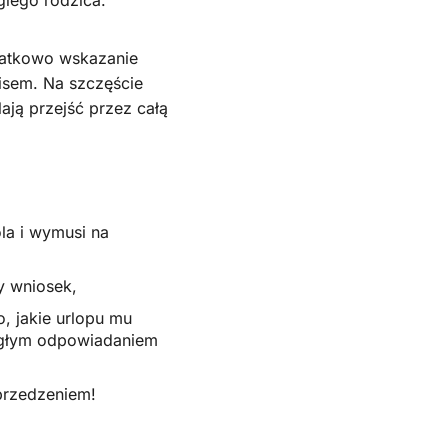
datkowo wskazanie
isem. Na szczęście
lają przejść przez całą
la i wymusi na
y wniosek,
, jakie urlopu mu
ciągłym odpowiadaniem
przedzeniem!