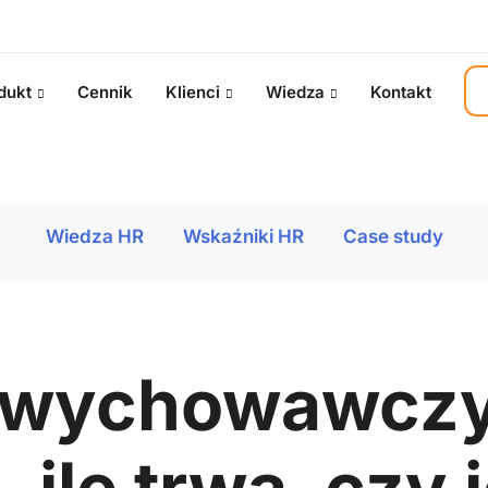
dukt
Cennik
Klienci
Wiedza
Kontakt
Wiedza HR
Wskaźniki HR
Case study
p wychowawcz
 ile trwa, czy 