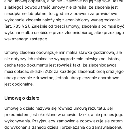
albo umową odpłatną, albo nie – zależnie od jej zapisów. Jeżeli
z jakiegoś powodu treść umowy nie określa, że zlecenie jest
nieodpłatne lub płatne, to zgodnie z prawem za prawidłowe
wykonanie zlecenia należy się zleceniobiorcy wynagrodzenie
(art. 735 § 2). Zależnie od treści umowy, zlecenie albo musi być
wykonane albo osobiście przez zleceniobiorcę, albo przez jego
wskazanego zastępcę.
Umowy zlecenia obowiązuje minimalna stawka godzinowa, ale
nie dotyczy ich minimalne wynagrodzenie miesięczne. Istotną
cechą tego dokumentu jest również fakt, że zleceniodawca
musi opłacać składki ZUS za każdego zleceniobiorcę oraz jego
ubezpieczenie zdrowotne, jednak ubezpieczenie chorobowe
jest opcjonalne.
Umowę o dzieło
Umowę o dzieło nazywa się również umową rezultatu. Jej
przedmiotem jest określone w umowie dzieło, a nie proces jego
wykonywania. Przyjmujący zamówienie zobowiązuje się zatem
do wykonania danego dzieła i przekazania go zamawiającemu